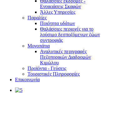
Θαλάσσιες εκδρομές -
Ενοικιάσεις Σκαφών
Άλλες Υπηρεσίες
Παραλίες
Ποιότητα υδάτων
Θαλάσσιες περιοχές για το
λούσιμο δεσποζόμενων ζώων
συντροφιάς
Μονοπάτια
Αναλυτικές περιγραφές
Πεζοπορικών Διαδρομών
Κιμώλου
Προϊόντα - Γεύσεις
Τουριστικές Πληροφορίες
Επικοινωνία