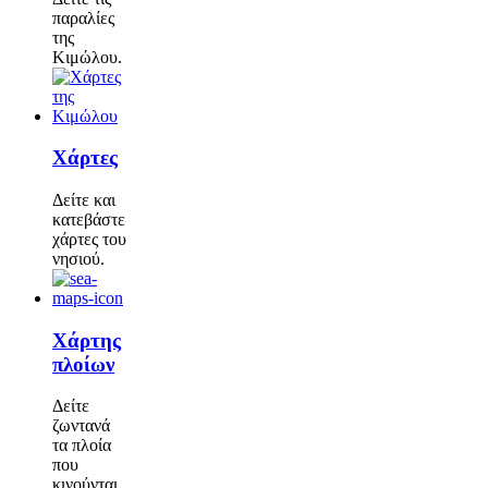
παραλίες
της
Κιμώλου.
Χάρτες
Δείτε και
κατεβάστε
χάρτες του
νησιού.
Χάρτης
πλοίων
Δείτε
ζωντανά
τα πλοία
που
κινούνται