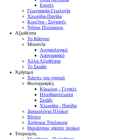
Εορτές
Γεωγραφία-Γεωλογία
Χλωρίδα-Πανίδα
Κουζίνα - Συνταγές
Νήσος Πολύαιγος
Αξιοθέατα
Το Κάστρο
Μουσεία
Αρχαιολογικό
Λαογραφικό
Άλλα Αξιοθέατα
Το Σκιάδι
Χρήσιμα
Χάρτες του νησιού
Φωτογραφίες
Κίμωλος - Γενικές
Ηλιοβασιλέματα
Σκιάδι
Χλωρίδα - Πανίδα
Δρομολόγια Πλοίων
Βίντεο
Χρήσιμα Τηλέφωνα
Θαλάσσιος χάρτης πλοίων
Τουρισμός