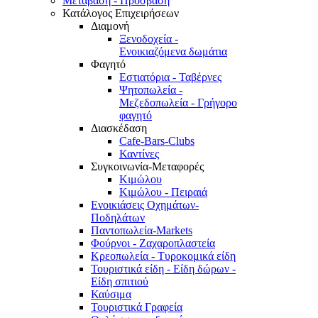
Μετάβαση - Πρόσβαση
Κατάλογος Επιχειρήσεων
Διαμονή
Ξενοδοχεία -
Ενοικιαζόμενα δωμάτια
Φαγητό
Εστιατόρια - Ταβέρνες
Ψητοπωλεία -
Μεζεδοπωλεία - Γρήγορο
φαγητό
Διασκέδαση
Cafe-Bars-Clubs
Καντίνες
Συγκοινωνία-Μεταφορές
Κιμώλου
Κιμώλου - Πειραιά
Ενοικιάσεις Οχημάτων-
Ποδηλάτων
Παντοπωλεία-Markets
Φούρνοι - Ζαχαροπλαστεία
Κρεοπωλεία - Τυροκομικά είδη
Τουριστικά είδη - Είδη δώρων -
Είδη σπιτιού
Καύσιμα
Τουριστικά Γραφεία