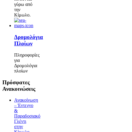
γύρω από
την
Κίμωλο.
Δρομολόγια
Πλοίων
Πληροφορίες
για
Δρομολόγια
πλοίων
Πρόσφατες
Ανακοινώσεις
Ανακοίνωση
– Έντεχνο
&
Παραδοσιακό
Γλέντι
στην
Κίμωλο