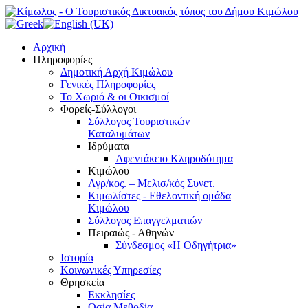
Αρχική
Πληροφορίες
Δημοτική Αρχή Κιμώλου
Γενικές Πληροφορίες
Το Xωριό & οι Οικισμοί
Φορείς-Σύλλογοι
Σύλλογος Τουριστικών
Καταλυμάτων
Ιδρύματα
Αφεντάκειο Κληροδότημα
Κιμώλου
Αγρ/κος. – Μελισ/κός Συνετ.
Κιμωλίστες - Εθελοντική ομάδα
Κιμώλου
Σύλλογος Επαγγελματιών
Πειραιώς - Αθηνών
Σύνδεσμος «Η Οδηγήτρια»
Ιστορία
Κοινωνικές Υπηρεσίες
Θρησκεία
Εκκλησίες
Οσία Μεθοδία