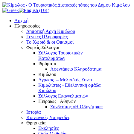
Αρχική
Πληροφορίες
Δημοτική Αρχή Κιμώλου
Γενικές Πληροφορίες
Το Xωριό & οι Οικισμοί
Φορείς-Σύλλογοι
Σύλλογος Τουριστικών
Καταλυμάτων
Ιδρύματα
Αφεντάκειο Κληροδότημα
Κιμώλου
Αγρ/κος. – Μελισ/κός Συνετ.
Κιμωλίστες - Εθελοντική ομάδα
Κιμώλου
Σύλλογος Επαγγελματιών
Πειραιώς - Αθηνών
Σύνδεσμος «Η Οδηγήτρια»
Ιστορία
Κοινωνικές Υπηρεσίες
Θρησκεία
Εκκλησίες
Οσία Μεθοδία