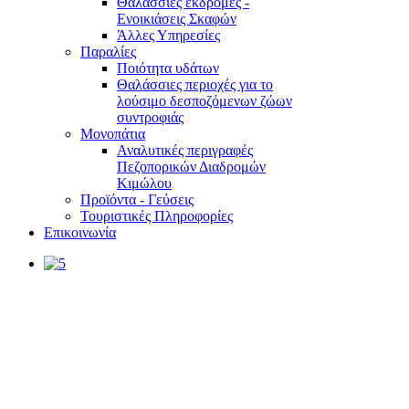
Θαλάσσιες εκδρομές -
Ενοικιάσεις Σκαφών
Άλλες Υπηρεσίες
Παραλίες
Ποιότητα υδάτων
Θαλάσσιες περιοχές για το
λούσιμο δεσποζόμενων ζώων
συντροφιάς
Μονοπάτια
Αναλυτικές περιγραφές
Πεζοπορικών Διαδρομών
Κιμώλου
Προϊόντα - Γεύσεις
Τουριστικές Πληροφορίες
Επικοινωνία