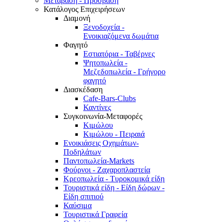
Μετάβαση - Πρόσβαση
Κατάλογος Επιχειρήσεων
Διαμονή
Ξενοδοχεία -
Ενοικιαζόμενα δωμάτια
Φαγητό
Εστιατόρια - Ταβέρνες
Ψητοπωλεία -
Μεζεδοπωλεία - Γρήγορο
φαγητό
Διασκέδαση
Cafe-Bars-Clubs
Καντίνες
Συγκοινωνία-Μεταφορές
Κιμώλου
Κιμώλου - Πειραιά
Ενοικιάσεις Οχημάτων-
Ποδηλάτων
Παντοπωλεία-Markets
Φούρνοι - Ζαχαροπλαστεία
Κρεοπωλεία - Τυροκομικά είδη
Τουριστικά είδη - Είδη δώρων -
Είδη σπιτιού
Καύσιμα
Τουριστικά Γραφεία