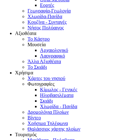
Εορτές
Γεωγραφία-Γεωλογία
Χλωρίδα-Πανίδα
Κουζίνα - Συνταγές
Νήσος Πολύαιγος
Αξιοθέατα
Το Κάστρο
Μουσεία
Αρχαιολογικό
Λαογραφικό
Άλλα Αξιοθέατα
Το Σκιάδι
Χρήσιμα
Χάρτες του νησιού
Φωτογραφίες
Κίμωλος - Γενικές
Ηλιοβασιλέματα
Σκιάδι
Χλωρίδα - Πανίδα
Δρομολόγια Πλοίων
Βίντεο
Χρήσιμα Τηλέφωνα
Θαλάσσιος χάρτης πλοίων
Τουρισμός