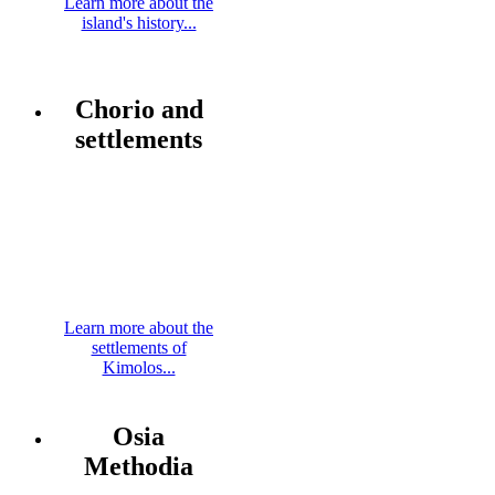
Learn more about the
island's history...
Chorio and
settlements
Learn more about the
settlements of
Kimolos...
Osia
Methodia