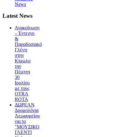
News
Latest News
Ανακοίνωση
– Έντεχνο
&
Παραδοσιακό
Γλέντι
στην
Κίμωλο
την
Πέμπτη
30
Ιουλίου
με τους
OTRA
ROTA
ΔΩΡΕΑΝ
Δρομολόγια
Λεωφορείου
για το
"ΜΟΥΣΙΚΟ
ΓΛΕΝΤΙ