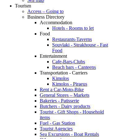
Sea map
Tourism
Access – Going to
Business Directory
Accommodation
Hotels - Rooms to let
Food
Restaurants-Taverns
Souvlaki - Steakhouse - Fast
Food
Entertainment
Cafe-Bars-Clubs
Beach bars - Canteens
Transportation - Carriers
Kimolos
Kimolos - Piraeus
Rent a Car-Moto-Bike
General Stores – Markets
Bakeries - Patisserie
Butchers - Dairy products
Tourist - Gift Shops - Household
items
Fuel - Gas Station
Tourist Agencies
Sea Excursions - Boat Rentals