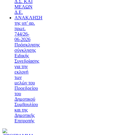
Δ.Σ. ΚΑΙ
ΜΕΛΩΝ
Δ.Ε.
ΑΝΑΚΛΗΣΗ
της υπ’ αρ.
πρωτ.
744/26-
06-2026
Πρόσκλησης
σύγκλησης
Ειδικής
Συνεδρίασης
για την
εκλογή
των
μελών του
Προεδρείου
του
Δημοτικού
Συμβουλίου
και της
Δημοτικής
Επιτροπής