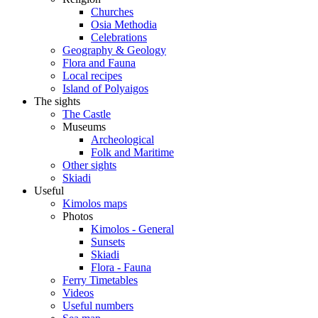
Churches
Osia Methodia
Celebrations
Geography & Geology
Flora and Fauna
Local recipes
Island of Polyaigos
The sights
The Castle
Museums
Archeological
Folk and Maritime
Other sights
Skiadi
Useful
Kimolos maps
Photos
Kimolos - General
Sunsets
Skiadi
Flora - Fauna
Ferry Timetables
Videos
Useful numbers