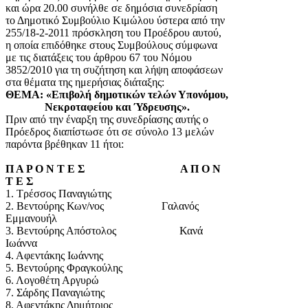
και ώρα 20.00 συνήλθε σε δημόσια συνεδρίαση
το Δημοτικό Συμβούλιο Κιμώλου ύστερα από την
255/18-2-2011 πρόσκληση του Προέδρου αυτού,
η οποία επιδόθηκε στους Συμβούλους σύμφωνα
με τις διατάξεις του άρθρου 67 του Νόμου
3852/2010 για τη συζήτηση και λήψη αποφάσεων
στα θέματα της ημερήσιας διάταξης:
ΘΕΜΑ: «Επιβολή δημοτικών τελών Υπονόμου,
Νεκροταφείου και Ύδρευσης».
Πριν από την έναρξη της συνεδρίασης αυτής ο
Πρόεδρος διαπίστωσε ότι σε σύνολο 13 μελών
παρόντα βρέθηκαν 11 ήτοι:
Π Α Ρ Ο Ν Τ Ε Σ Α Π Ο Ν
Τ Ε Σ
1. Τρέσσος Παναγιώτης
2. Βεντούρης Κων/νος Γαλανός
Εμμανουήλ
3. Βεντούρης Απόστολος Κανά
Ιωάννα
4. Αφεντάκης Ιωάννης
5. Βεντούρης Φραγκούλης
6. Λογοθέτη Αργυρώ
7. Σάρδης Παναγιώτης
8. Αφεντάκης Δημήτριος