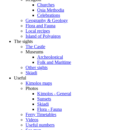
Churches
Osia Methodia
Celebrations
Geography & Geology
Flora and Fauna
Local recipes
Island of Polyaigos
The sights
The Castle
Museums
Archeological
Folk and Maritime
Other sights
Skiadi
Useful
Kimolos maps
Photos
Kimolos - General
Sunsets
Skiadi
Flora - Fauna
Ferry Timetables
Videos
Useful numbers