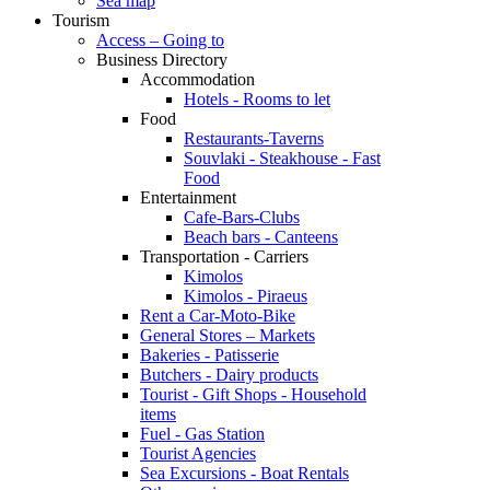
Sea map
Tourism
Access – Going to
Business Directory
Accommodation
Hotels - Rooms to let
Food
Restaurants-Taverns
Souvlaki - Steakhouse - Fast
Food
Entertainment
Cafe-Bars-Clubs
Beach bars - Canteens
Transportation - Carriers
Kimolos
Kimolos - Piraeus
Rent a Car-Moto-Bike
General Stores – Markets
Bakeries - Patisserie
Butchers - Dairy products
Tourist - Gift Shops - Household
items
Fuel - Gas Station
Tourist Agencies
Sea Excursions - Boat Rentals