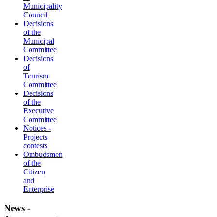
Municipality
Council
Decisions
of the
Municipal
Committee
Decisions
of
Tourism
Committee
Decisions
of the
Executive
Committee
Notices -
Projects
contests
Ombudsmen
of the
Citizen
and
Enterprise
News -