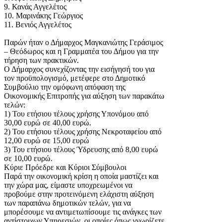
9. Κανάς Αγγελέτος
10. Μαρινάκης Γεώργιος
11. Βενιός Αγγελέτος
Παρών ήταν ο Δήμαρχος Μαγκανιώτης Γεράσιμος
– Θεόδωρος και η Γραμματέα του Δήμου για την
τήρηση των πρακτικών.
Ο Δήμαρχος συνεχίζοντας την εισήγησή του για
τον προϋπολογισμό, μετέφερε στο Δημοτικό
Συμβούλιο την ομόφωνη απόφαση της
Οικονομικής Επιτροπής για αύξηση των παρακάτω
τελών:
1) Του ετήσιου τέλους χρήσης Υπονόμου από
30,00 ευρώ σε 40,00 ευρώ.
2) Του ετήσιου τέλους χρήσης Νεκροταφείου από
12,00 ευρώ σε 15,00 ευρώ
3) Του ετήσιου τέλους Ύδρευσης από 8,00 ευρώ
σε 10,00 ευρώ.
Κύριε Πρόεδρε και Κύριοι Σύμβουλοι
Παρά την οικονομική κρίση η οποία μαστίζει και
την χώρα μας, είμαστε υποχρεωμένοι να
προβούμε στην προτεινόμενη ελάχιστη αύξηση
των παραπάνω δημοτικών τελών, για να
μπορέσουμε να αντιμετωπίσουμε τις ανάγκες των
αντίστοιχων Υπηρεσιών, οι οποίες όπως γνωρίζετε