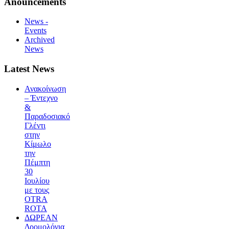
Anouncements
News -
Events
Archived
News
Latest News
Ανακοίνωση
– Έντεχνο
&
Παραδοσιακό
Γλέντι
στην
Κίμωλο
την
Πέμπτη
30
Ιουλίου
με τους
OTRA
ROTA
ΔΩΡΕΑΝ
Δρομολόγια