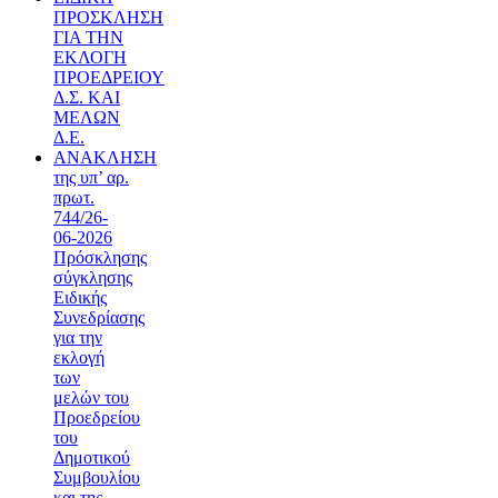
ΠΡΟΣΚΛΗΣΗ
ΓΙΑ ΤΗΝ
ΕΚΛΟΓΗ
ΠΡΟΕΔΡΕΙΟΥ
Δ.Σ. ΚΑΙ
ΜΕΛΩΝ
Δ.Ε.
ΑΝΑΚΛΗΣΗ
της υπ’ αρ.
πρωτ.
744/26-
06-2026
Πρόσκλησης
σύγκλησης
Ειδικής
Συνεδρίασης
για την
εκλογή
των
μελών του
Προεδρείου
του
Δημοτικού
Συμβουλίου
και της