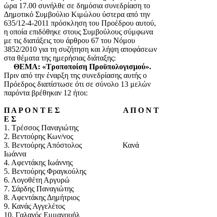
ώρα 17.00 συνήλθε σε δημόσια συνεδρίαση το
Δημοτικό Συμβούλιο Κιμώλου ύστερα από την
635/12-4-2011 πρόσκληση του Προέδρου αυτού,
η οποία επιδόθηκε στους Συμβούλους σύμφωνα
με τις διατάξεις του άρθρου 67 του Νόμου
3852/2010 για τη συζήτηση και λήψη αποφάσεων
στα θέματα της ημερήσιας διάταξης:
ΘΕΜΑ: «Τροποποίση Προϋπολογισμού».
Πριν από την έναρξη της συνεδρίασης αυτής ο
Πρόεδρος διαπίστωσε ότι σε σύνολο 13 μελών
παρόντα βρέθηκαν 12 ήτοι:
Π Α Ρ Ο Ν Τ Ε Σ Α Π Ο Ν Τ
Ε Σ
1. Τρέσσος Παναγιώτης
2. Βεντούρης Κων/νος
3. Βεντούρης Απόστολος Κανά
Ιωάννα
4. Αφεντάκης Ιωάννης
5. Βεντούρης Φραγκούλης
6. Λογοθέτη Αργυρώ
7. Σάρδης Παναγιώτης
8. Αφεντάκης Δημήτριος
9. Κανάς Αγγελέτος
10. Γαλανός Εμμανουήλ