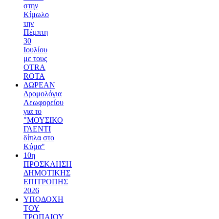
στην
Κίμωλο
την
Πέμπτη
30
Ιουλίου
με τους
OTRA
ROTA
ΔΩΡΕΑΝ
Δρομολόγια
Λεωφορείου
για το
"ΜΟΥΣΙΚΟ
ΓΛΕΝΤΙ
δίπλα στο
Κύμα"
10η
ΠΡΟΣΚΛΗΣΗ
ΔΗΜΟΤΙΚΗΣ
ΕΠΙΤΡΟΠΗΣ
2026
ΥΠΟΔΟΧΗ
ΤΟΥ
ΤΡΟΠΑΙΟΥ