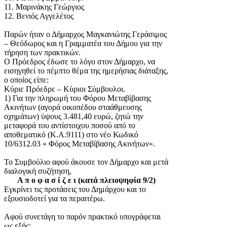
11. Μαρινάκης Γεώργιος
12. Βενιός Αγγελέτος
Παρών ήταν ο Δήμαρχος Μαγκανιώτης Γεράσιμος
– Θεόδωρος και η Γραμματέα του Δήμου για την
τήρηση των πρακτικών.
Ο Πρόεδρος έδωσε το λόγο στον Δήμαρχο, να
εισηγηθεί το πέμπτο θέμα της ημερήσιας διάταξης,
ο οποίος είπε:
Κύριε Πρόεδρε – Κύριοι Σύμβουλοι.
1) Για την πληρωμή του Φόρου Μεταβίβασης
Ακινήτων (αγορά οικοπέδου σταάθμευσης
οχημάτων) ύψους 3.481,40 ευρώ, ζητώ την
μεταφορά του αντίστοιχου ποσού από το
αποθεματικό (Κ.Α.9111) στο νέο Κωδικό
10/6312.03 « Φόρος Μεταβίβασης Ακινήτων».
Το Συμβούλιο αφού άκουσε τον Δήμαρχο και μετά
διαλογική συζήτηση,
Α π ο φ α σ ί ζ ε ι (κατά πλειοψηφία 9/2)
Εγκρίνει τις προτάσεις του Δημάρχου και το
εξουσιοδοτεί για τα περαιτέρω.
Αφού συνετάγη το παρόν πρακτικό υπογράφεται
ως εξής: