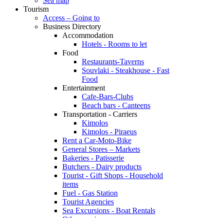
Sea map
Tourism
Access – Going to
Business Directory
Accommodation
Hotels - Rooms to let
Food
Restaurants-Taverns
Souvlaki - Steakhouse - Fast
Food
Entertainment
Cafe-Bars-Clubs
Beach bars - Canteens
Transportation - Carriers
Kimolos
Kimolos - Piraeus
Rent a Car-Moto-Bike
General Stores – Markets
Bakeries - Patisserie
Butchers - Dairy products
Tourist - Gift Shops - Household
items
Fuel - Gas Station
Tourist Agencies
Sea Excursions - Boat Rentals