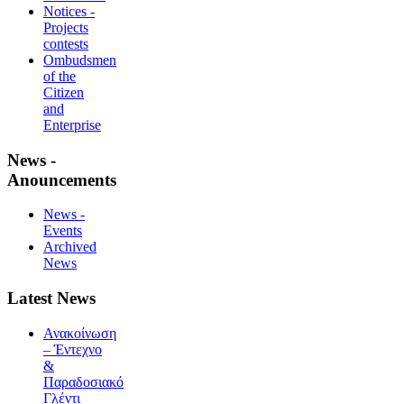
Notices -
Projects
contests
Ombudsmen
of the
Citizen
and
Enterprise
News -
Anouncements
News -
Events
Archived
News
Latest News
Ανακοίνωση
– Έντεχνο
&
Παραδοσιακό
Γλέντι