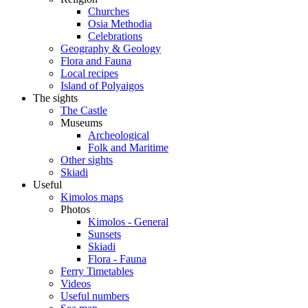
Churches
Osia Methodia
Celebrations
Geography & Geology
Flora and Fauna
Local recipes
Island of Polyaigos
The sights
The Castle
Museums
Archeological
Folk and Maritime
Other sights
Skiadi
Useful
Kimolos maps
Photos
Kimolos - General
Sunsets
Skiadi
Flora - Fauna
Ferry Timetables
Videos
Useful numbers