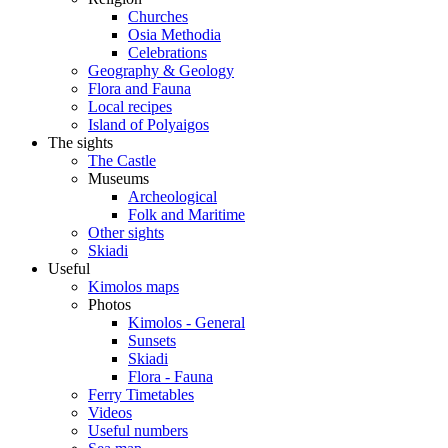
Churches
Osia Methodia
Celebrations
Geography & Geology
Flora and Fauna
Local recipes
Island of Polyaigos
The sights
The Castle
Museums
Archeological
Folk and Maritime
Other sights
Skiadi
Useful
Kimolos maps
Photos
Kimolos - General
Sunsets
Skiadi
Flora - Fauna
Ferry Timetables
Videos
Useful numbers