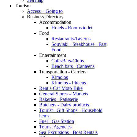
Sea map
Tourism
Access – Going to
Business Directory
Accommodation
Hotels - Rooms to let
Food
Restaurants-Taverns
Souvlaki - Steakhouse - Fast
Food
Entertainment
Cafe-Bars-Clubs
Beach bars - Canteens
Transportation - Carriers
Kimolos
Kimolos - Piraeus
Rent a Car-Moto-Bike
General Stores – Markets
Bakeries - Patisserie
Butchers - Dairy products
Tourist - Gift Shops - Household
items
Fuel - Gas Station
Tourist Agencies
Sea Excursions - Boat Rentals