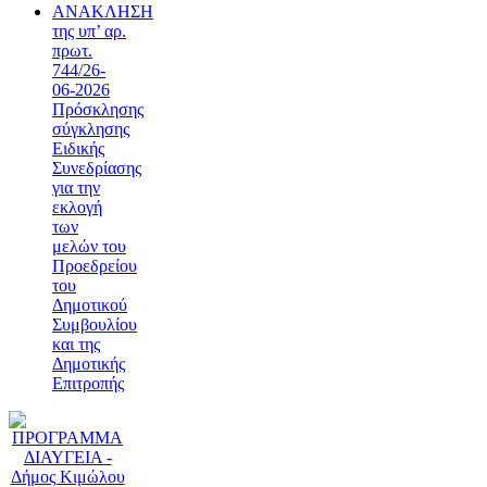
ΑΝΑΚΛΗΣΗ
της υπ’ αρ.
πρωτ.
744/26-
06-2026
Πρόσκλησης
σύγκλησης
Ειδικής
Συνεδρίασης
για την
εκλογή
των
μελών του
Προεδρείου
του
Δημοτικού
Συμβουλίου
και της
Δημοτικής
Επιτροπής