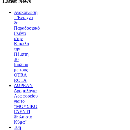
Latest News
Ανακοίνωση
– Έντεχνο
&
Παραδοσιακό
Γλέντι
στην
Κίμωλο
την
Πέμπτη
30
Ιουλίου
με τους
OTRA
ROTA
ΔΩΡΕΑΝ
Δρομολόγια
Λεωφορείου
για το
"ΜΟΥΣΙΚΟ
ΓΛΕΝΤΙ
δίπλα στο
Κύμα"
10η