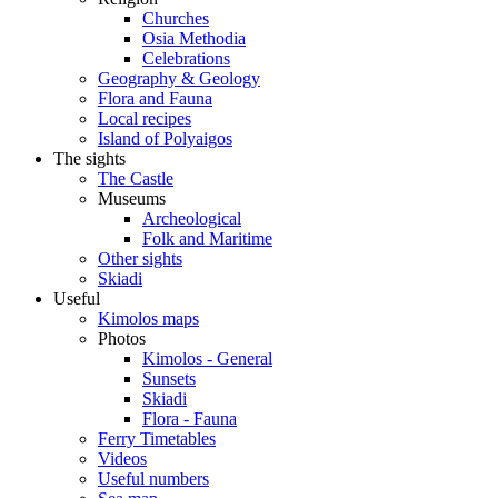
Churches
Osia Methodia
Celebrations
Geography & Geology
Flora and Fauna
Local recipes
Island of Polyaigos
The sights
The Castle
Museums
Archeological
Folk and Maritime
Other sights
Skiadi
Useful
Kimolos maps
Photos
Kimolos - General
Sunsets
Skiadi
Flora - Fauna
Ferry Timetables
Videos
Useful numbers