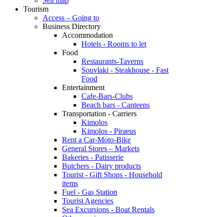
Sea map
Tourism
Access – Going to
Business Directory
Accommodation
Hotels - Rooms to let
Food
Restaurants-Taverns
Souvlaki - Steakhouse - Fast
Food
Entertainment
Cafe-Bars-Clubs
Beach bars - Canteens
Transportation - Carriers
Kimolos
Kimolos - Piraeus
Rent a Car-Moto-Bike
General Stores – Markets
Bakeries - Patisserie
Butchers - Dairy products
Tourist - Gift Shops - Household
items
Fuel - Gas Station
Tourist Agencies
Sea Excursions - Boat Rentals