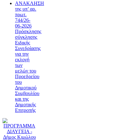
ΑΝΑΚΛΗΣΗ
της υπ’ αρ.
πρωτ.
744/26-
06-2026
Πρόσκλησης
σύγκλησης
Ειδικής
Συνεδρίασης
για την
εκλογή
των
μελών του
Προεδρείου
του
Δημοτικού
Συμβουλίου
και της
Δημοτικής
Επιτροπής