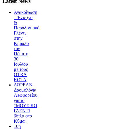
Latest News
Ανακοίνωση
– Έντεχνο
&
Παραδοσιακό
Γλέντι
στην
Κίμωλο
την
Πέμπτη
30
Ιουλίου
με τους
OTRA
ROTA
ΔΩΡΕΑΝ
Δρομολόγια
Λεωφορείου
για το
"ΜΟΥΣΙΚΟ
ΓΛΕΝΤΙ
δίπλα στο
Κύμα"
10η