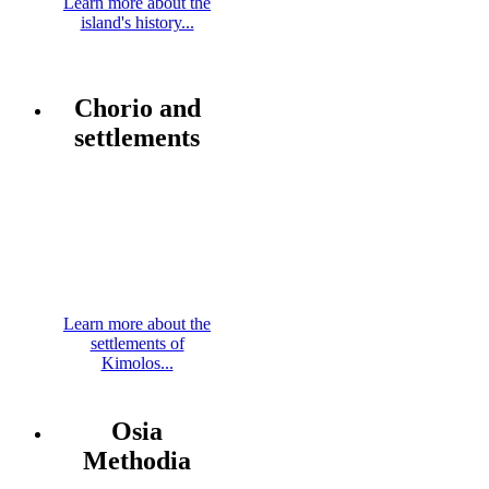
Learn more about the
island's history...
Chorio and
settlements
Learn more about the
settlements of
Kimolos...
Osia
Methodia