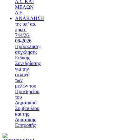
Δ.Σ. ΚΑΙ
ΜΕΛΩΝ
Δ.Ε.
ΑΝΑΚΛΗΣΗ
της υπ’ αρ.
πρωτ.
744/26-
06-2026
Πρόσκλησης
σύγκλησης
Ειδικής
Συνεδρίασης
για την
εκλογή
των
μελών του
Προεδρείου
του
Δημοτικού
Συμβουλίου
και της
Δημοτικής
Επιτροπής