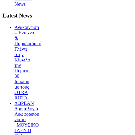
News
Latest News
Ανακοίνωση
– Έντεχνο
&
Παραδοσιακό
Γλέντι
στην
Κίμωλο
την
Πέμπτη
30
Ιουλίου
με τους
OTRA
ROTA
ΔΩΡΕΑΝ
Δρομολόγια
Λεωφορείου
για το
"ΜΟΥΣΙΚΟ
ΓΛΕΝΤΙ