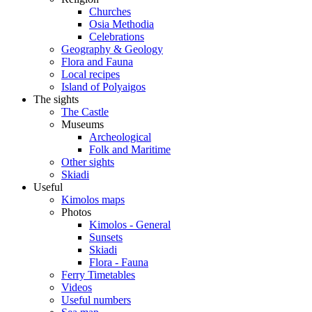
Churches
Osia Methodia
Celebrations
Geography & Geology
Flora and Fauna
Local recipes
Island of Polyaigos
The sights
The Castle
Museums
Archeological
Folk and Maritime
Other sights
Skiadi
Useful
Kimolos maps
Photos
Kimolos - General
Sunsets
Skiadi
Flora - Fauna
Ferry Timetables
Videos
Useful numbers