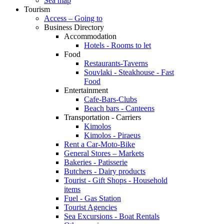
Sea map
Tourism
Access – Going to
Business Directory
Accommodation
Hotels - Rooms to let
Food
Restaurants-Taverns
Souvlaki - Steakhouse - Fast
Food
Entertainment
Cafe-Bars-Clubs
Beach bars - Canteens
Transportation - Carriers
Kimolos
Kimolos - Piraeus
Rent a Car-Moto-Bike
General Stores – Markets
Bakeries - Patisserie
Butchers - Dairy products
Tourist - Gift Shops - Household
items
Fuel - Gas Station
Tourist Agencies
Sea Excursions - Boat Rentals