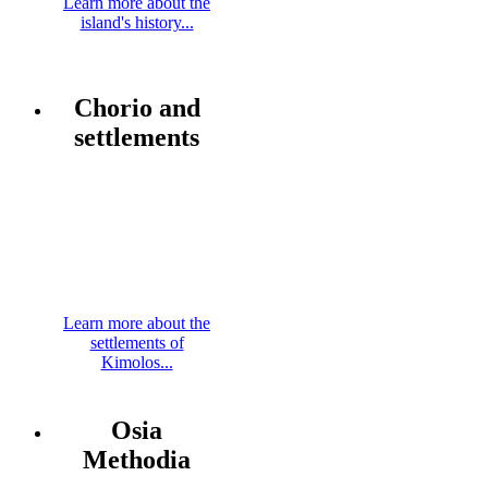
Learn more about the
island's history...
Chorio and
settlements
Learn more about the
settlements of
Kimolos...
Osia
Methodia