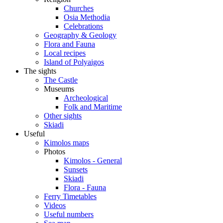
Churches
Osia Methodia
Celebrations
Geography & Geology
Flora and Fauna
Local recipes
Island of Polyaigos
The sights
The Castle
Museums
Archeological
Folk and Maritime
Other sights
Skiadi
Useful
Kimolos maps
Photos
Kimolos - General
Sunsets
Skiadi
Flora - Fauna
Ferry Timetables
Videos
Useful numbers