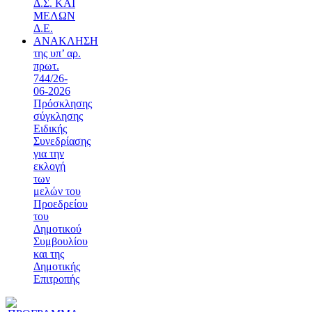
Δ.Σ. ΚΑΙ
ΜΕΛΩΝ
Δ.Ε.
ΑΝΑΚΛΗΣΗ
της υπ’ αρ.
πρωτ.
744/26-
06-2026
Πρόσκλησης
σύγκλησης
Ειδικής
Συνεδρίασης
για την
εκλογή
των
μελών του
Προεδρείου
του
Δημοτικού
Συμβουλίου
και της
Δημοτικής
Επιτροπής