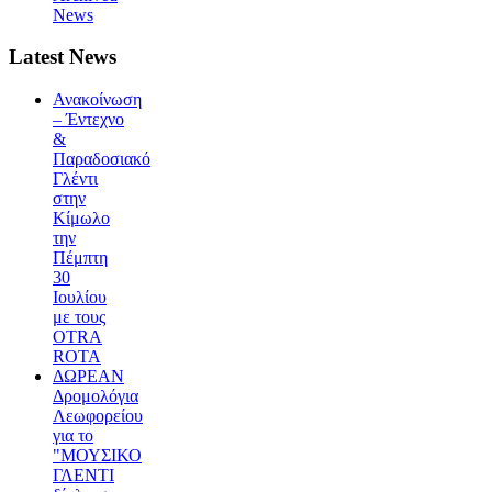
News
Latest News
Ανακοίνωση
– Έντεχνο
&
Παραδοσιακό
Γλέντι
στην
Κίμωλο
την
Πέμπτη
30
Ιουλίου
με τους
OTRA
ROTA
ΔΩΡΕΑΝ
Δρομολόγια
Λεωφορείου
για το
"ΜΟΥΣΙΚΟ
ΓΛΕΝΤΙ