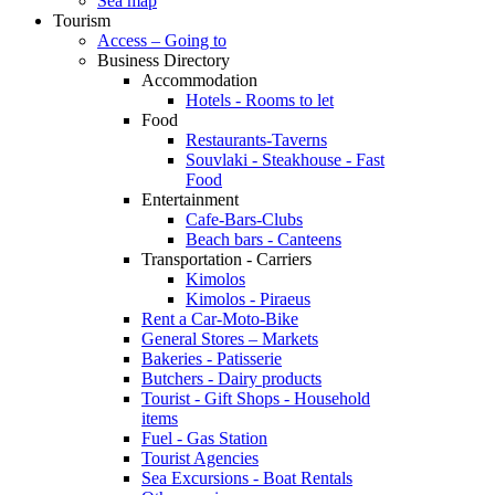
Sea map
Tourism
Access – Going to
Business Directory
Accommodation
Hotels - Rooms to let
Food
Restaurants-Taverns
Souvlaki - Steakhouse - Fast
Food
Entertainment
Cafe-Bars-Clubs
Beach bars - Canteens
Transportation - Carriers
Kimolos
Kimolos - Piraeus
Rent a Car-Moto-Bike
General Stores – Markets
Bakeries - Patisserie
Butchers - Dairy products
Tourist - Gift Shops - Household
items
Fuel - Gas Station
Tourist Agencies
Sea Excursions - Boat Rentals