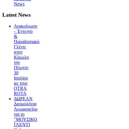
News
Latest News
Ανακοίνωση
– Έντεχνο
&
Παραδοσιακό
Γλέντι
στην
Κίμωλο
την
Πέμπτη
30
Ιουλίου
με τους
OTRA
ROTA
ΔΩΡΕΑΝ
Δρομολόγια
Λεωφορείου
για το
"ΜΟΥΣΙΚΟ
ΓΛΕΝΤΙ