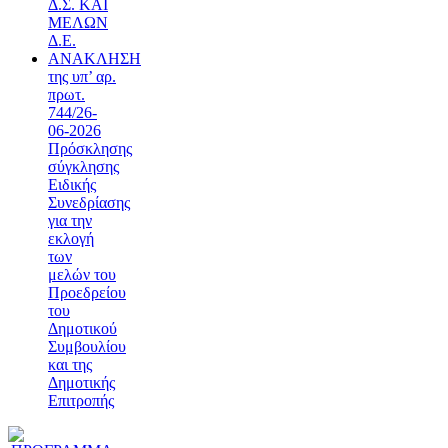
Δ.Σ. ΚΑΙ
ΜΕΛΩΝ
Δ.Ε.
ΑΝΑΚΛΗΣΗ
της υπ’ αρ.
πρωτ.
744/26-
06-2026
Πρόσκλησης
σύγκλησης
Ειδικής
Συνεδρίασης
για την
εκλογή
των
μελών του
Προεδρείου
του
Δημοτικού
Συμβουλίου
και της
Δημοτικής
Επιτροπής