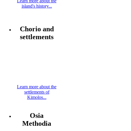
Learn more about the
island's history...
Chorio and
settlements
Learn more about the
settlements of
Kimolos...
Osia
Methodia