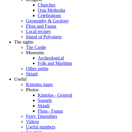
Churches
Osia Methodia
Celebrations
Geography & Geology
Flora and Fauna
Local recipes
Island of Polyaigos
The sights
The Castle
Museums
Archeological
Folk and Maritime
Other sights
Skiadi
Useful
Kimolos maps
Photos
Kimolos - General
Sunsets
Skiadi
Flora - Fauna
Ferry Timetables
Videos
Useful numbers