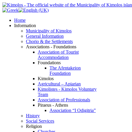
Home
Information
Municipality of Kimolos
General Information
Chorio & the Settlements
Associations - Foundations
Association of Tourist
Accommodation
Foundations
The Afentakeion
Foundation
Kimolos
Agricultural – Apiarian
Kimolistes - Kimolos Voluntary
Team
Association of Professionals
Piraeus - Athens
Association “I Odigitria”
History
Social Services
Religion
Churches