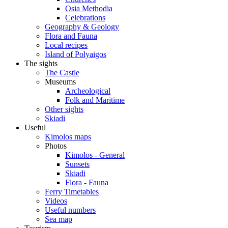
Osia Methodia
Celebrations
Geography & Geology
Flora and Fauna
Local recipes
Island of Polyaigos
The sights
The Castle
Museums
Archeological
Folk and Maritime
Other sights
Skiadi
Useful
Kimolos maps
Photos
Kimolos - General
Sunsets
Skiadi
Flora - Fauna
Ferry Timetables
Videos
Useful numbers
Sea map