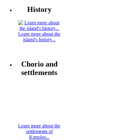
History
Learn more about the
island's history...
Chorio and
settlements
Learn more about the
settlements of
Kimolos...