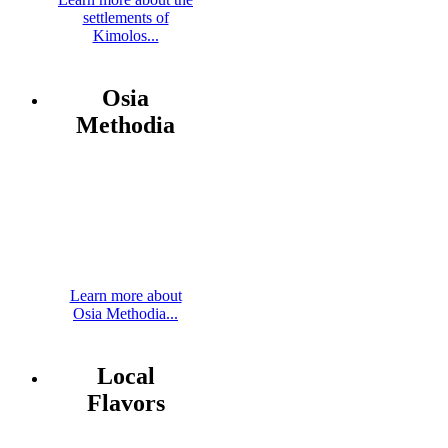
settlements of
Kimolos...
Osia
Methodia
Learn more about
Osia Methodia...
Local
Flavors