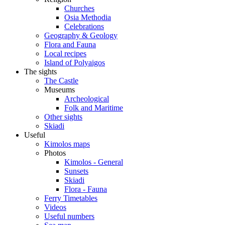
Churches
Osia Methodia
Celebrations
Geography & Geology
Flora and Fauna
Local recipes
Island of Polyaigos
The sights
The Castle
Museums
Archeological
Folk and Maritime
Other sights
Skiadi
Useful
Kimolos maps
Photos
Kimolos - General
Sunsets
Skiadi
Flora - Fauna
Ferry Timetables
Videos
Useful numbers