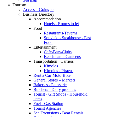
Sea map
Tourism
Access – Going to
Business Directory
Accommodation
Hotels - Rooms to let
Food
Restaurants-Taverns
Souvlaki - Steakhouse - Fast
Food
Entertainment
Cafe-Bars-Clubs
Beach bars - Canteens
Transportation - Carriers
Kimolos
Kimolos - Piraeus
Rent a Car-Moto-Bike
General Stores – Markets
Bakeries - Patisserie
Butchers - Dairy products
Tourist - Gift Shops - Household
items
Fuel - Gas Station
Tourist Agencies
Sea Excursions - Boat Rentals