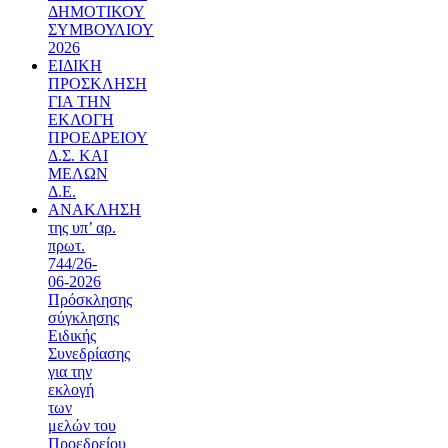
ΔΗΜΟΤΙΚΟΥ
ΣΥΜΒΟΥΛΙΟΥ
2026
ΕΙΔΙΚΗ
ΠΡΟΣΚΛΗΣΗ
ΓΙΑ ΤΗΝ
ΕΚΛΟΓΗ
ΠΡΟΕΔΡΕΙΟΥ
Δ.Σ. ΚΑΙ
ΜΕΛΩΝ
Δ.Ε.
ΑΝΑΚΛΗΣΗ
της υπ’ αρ.
πρωτ.
744/26-
06-2026
Πρόσκλησης
σύγκλησης
Ειδικής
Συνεδρίασης
για την
εκλογή
των
μελών του
Προεδρείου