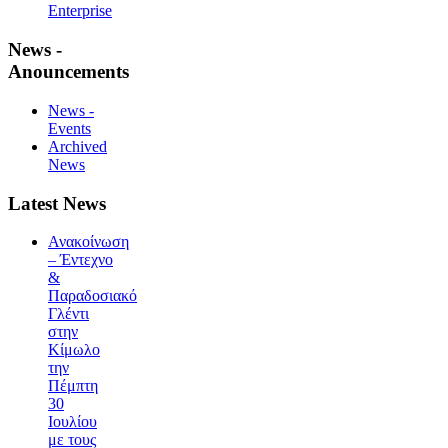
Enterprise
News -
Anouncements
News -
Events
Archived
News
Latest News
Ανακοίνωση
– Έντεχνο
&
Παραδοσιακό
Γλέντι
στην
Κίμωλο
την
Πέμπτη
30
Ιουλίου
με τους