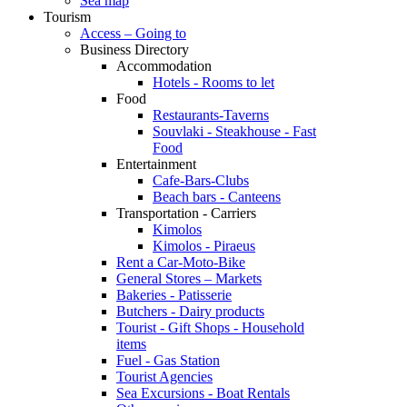
Sea map
Tourism
Access – Going to
Business Directory
Accommodation
Hotels - Rooms to let
Food
Restaurants-Taverns
Souvlaki - Steakhouse - Fast
Food
Entertainment
Cafe-Bars-Clubs
Beach bars - Canteens
Transportation - Carriers
Kimolos
Kimolos - Piraeus
Rent a Car-Moto-Bike
General Stores – Markets
Bakeries - Patisserie
Butchers - Dairy products
Tourist - Gift Shops - Household
items
Fuel - Gas Station
Tourist Agencies
Sea Excursions - Boat Rentals