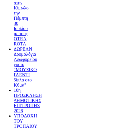
στην
Κίμωλο
την
Πέμπτη
30
Ιουλίου
με τους
OTRA
ROTA
ΔΩΡΕΑΝ
Δρομολόγια
Λεωφορείου
για το
"ΜΟΥΣΙΚΟ
ΓΛΕΝΤΙ
δίπλα στο
Κύμα"
10η
ΠΡΟΣΚΛΗΣΗ
ΔΗΜΟΤΙΚΗΣ
ΕΠΙΤΡΟΠΗΣ
2026
ΥΠΟΔΟΧΗ
ΤΟΥ
ΤΡΟΠΑΙΟΥ