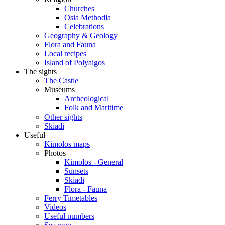
Churches
Osia Methodia
Celebrations
Geography & Geology
Flora and Fauna
Local recipes
Island of Polyaigos
The sights
The Castle
Museums
Archeological
Folk and Maritime
Other sights
Skiadi
Useful
Kimolos maps
Photos
Kimolos - General
Sunsets
Skiadi
Flora - Fauna
Ferry Timetables
Videos
Useful numbers