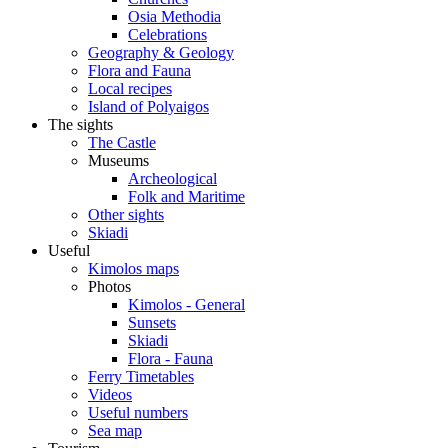
Osia Methodia
Celebrations
Geography & Geology
Flora and Fauna
Local recipes
Island of Polyaigos
The sights
The Castle
Museums
Archeological
Folk and Maritime
Other sights
Skiadi
Useful
Kimolos maps
Photos
Kimolos - General
Sunsets
Skiadi
Flora - Fauna
Ferry Timetables
Videos
Useful numbers
Sea map