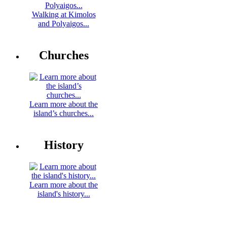
Walking at Kimolos
and Polyaigos...
Churches
Learn more about the
island’s churches...
History
Learn more about the
island's history...