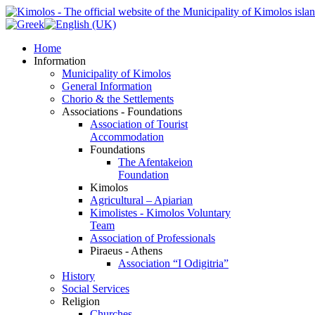
Home
Information
Municipality of Kimolos
General Information
Chorio & the Settlements
Associations - Foundations
Association of Tourist
Accommodation
Foundations
The Afentakeion
Foundation
Kimolos
Agricultural – Apiarian
Kimolistes - Kimolos Voluntary
Team
Association of Professionals
Piraeus - Athens
Association “I Odigitria”
History
Social Services
Religion
Churches