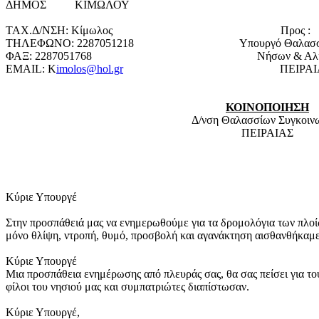
ΔΗΜΟΣ ΚΙΜΩΛΟΥ
ΤΑΧ.Δ/ΝΣΗ: Κίμωλο
ΤΗΛΕΦΩΝΟ: 2287051218 Yπουργό Θαλασσίων
ΦΑΞ: 2287051768 Νήσων & Αλιεί
EMAIL: Κ
imolos@hol.gr
ΠΕΙΡΑΙΑ
ΚΟΙΝΟΠΟΙΗΣΗ
Δ/νση Θαλασσίων Συγκοιν
ΠΕΙΡΑΙΑΣ
Κύριε Υπουργέ
Στην προσπάθειά μας να ενημερωθούμε για τα δρομολόγια των πλο
μόνο θλίψη, ντροπή, θυμό, προσβολή και αγανάκτηση αισθανθήκαμε
Κύριε Υπουργέ
Μια προσπάθεια ενημέρωσης από πλευράς σας, θα σας πείσει για το
φίλοι του νησιού μας και συμπατριώτες διαπίστωσαν.
Κύριε Υπουργέ,