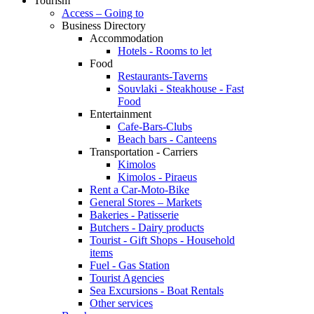
Tourism
Access – Going to
Business Directory
Accommodation
Hotels - Rooms to let
Food
Restaurants-Taverns
Souvlaki - Steakhouse - Fast
Food
Entertainment
Cafe-Bars-Clubs
Beach bars - Canteens
Transportation - Carriers
Kimolos
Kimolos - Piraeus
Rent a Car-Moto-Bike
General Stores – Markets
Bakeries - Patisserie
Butchers - Dairy products
Tourist - Gift Shops - Household
items
Fuel - Gas Station
Tourist Agencies
Sea Excursions - Boat Rentals
Other services