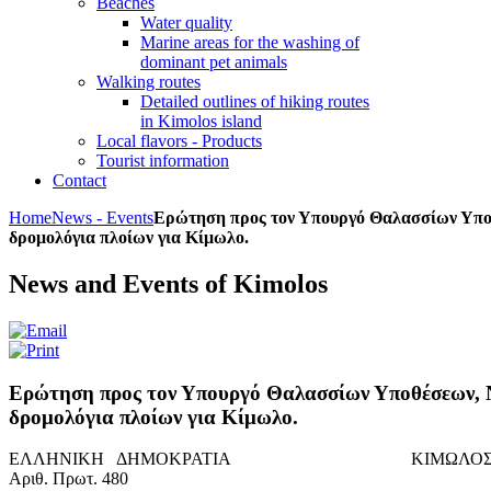
Beaches
Water quality
Marine areas for the washing of
dominant pet animals
Walking routes
Detailed outlines of hiking routes
in Kimolos island
Local flavors - Products
Tourist information
Contact
Home
News - Events
Ερώτηση προς τον Υπουργό Θαλασσίων Υποθ
δρομολόγια πλοίων για Κίμωλο.
News and Events of Kimolos
Ερώτηση προς τον Υπουργό Θαλασσίων Υποθέσεων, Ν
δρομολόγια πλοίων για Κίμωλο.
ΕΛΛΗΝΙΚΗ ΔΗΜΟΚΡΑΤΙΑ ΚΙΜΩΛΟΣ 28/
Αριθ. Πρωτ. 480