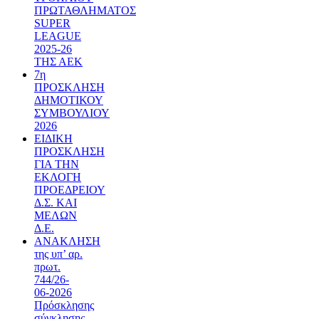
ΠΡΩΤΑΘΛΗΜΑΤΟΣ
SUPER
LEAGUE
2025-26
ΤΗΣ ΑΕΚ
7η
ΠΡΟΣΚΛΗΣΗ
ΔΗΜΟΤΙΚΟΥ
ΣΥΜΒΟΥΛΙΟΥ
2026
ΕΙΔΙΚΗ
ΠΡΟΣΚΛΗΣΗ
ΓΙΑ ΤΗΝ
ΕΚΛΟΓΗ
ΠΡΟΕΔΡΕΙΟΥ
Δ.Σ. ΚΑΙ
ΜΕΛΩΝ
Δ.Ε.
ΑΝΑΚΛΗΣΗ
της υπ’ αρ.
πρωτ.
744/26-
06-2026
Πρόσκλησης
σύγκλησης