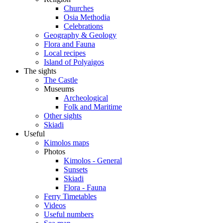
Churches
Osia Methodia
Celebrations
Geography & Geology
Flora and Fauna
Local recipes
Island of Polyaigos
The sights
The Castle
Museums
Archeological
Folk and Maritime
Other sights
Skiadi
Useful
Kimolos maps
Photos
Kimolos - General
Sunsets
Skiadi
Flora - Fauna
Ferry Timetables
Videos
Useful numbers