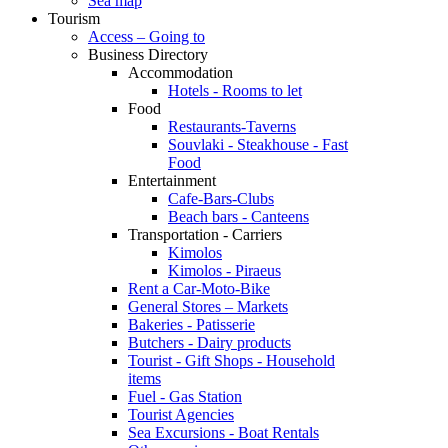
Sea map
Tourism
Access – Going to
Business Directory
Accommodation
Hotels - Rooms to let
Food
Restaurants-Taverns
Souvlaki - Steakhouse - Fast
Food
Entertainment
Cafe-Bars-Clubs
Beach bars - Canteens
Transportation - Carriers
Kimolos
Kimolos - Piraeus
Rent a Car-Moto-Bike
General Stores – Markets
Bakeries - Patisserie
Butchers - Dairy products
Tourist - Gift Shops - Household
items
Fuel - Gas Station
Tourist Agencies
Sea Excursions - Boat Rentals