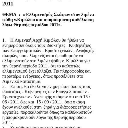
2011
ΘΕΜΑ : « Ελλιμενισμός Σκάφων στον λιμένα
ψάθη ν.Κιμώλου και απομάκρυνση καθέλκυση
λόγω Θερινής περιόδου 2011».
1. Η Λιμενική Αρχή Κιμώλου θα ήθελε να
ενημερώσει όλους τους ιδιοκτήτες - Κυβερνήτες
των Επαγγελματικών - Ερασιτεχνικών - Αναψυχής
σκαφών, που ελλιμενίζονται ή επιθυμούν να
ελλιμενιστούν στο λιμένα ψάθη ν. Κιμώλου για
την θερινή περίοδο 2011 , ότι το καθεστώς
ελλιμενισμού έχει αλλάξει. Για πληροφορίες και
περαιτέρω ενέργειες , όπως προσέλθετε στο
Λιμενικό κατάστημα.
2. Επίσης θα ήθελε να ενημερώσει όλους τους
ιδιοκτήτες - Κυβερνήτες των Επαγγελματικών -
Ερασιτεχνικών - Αναψυχής σκάφων ότι από 15 /
06 / 2011 έως και 15 / 09 / 2011 , όσα σκάφη
έχουν ανελκυθεί στην ξηρά για διάφορες ετήσιες
εργασίες, παρακαλούνται όπως τα καθελκυστούν
η απομακρυνθούν λόγω της θερινής περιόδου
2011.
3. Σε κάθε περίπτωση ελλιμενισμού ή μη