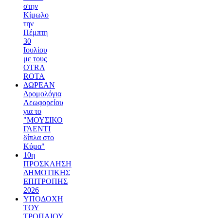
στην
Κίμωλο
την
Πέμπτη
30
Ιουλίου
με τους
OTRA
ROTA
ΔΩΡΕΑΝ
Δρομολόγια
Λεωφορείου
για το
"ΜΟΥΣΙΚΟ
ΓΛΕΝΤΙ
δίπλα στο
Κύμα"
10η
ΠΡΟΣΚΛΗΣΗ
ΔΗΜΟΤΙΚΗΣ
ΕΠΙΤΡΟΠΗΣ
2026
ΥΠΟΔΟΧΗ
ΤΟΥ
ΤΡΟΠΑΙΟΥ