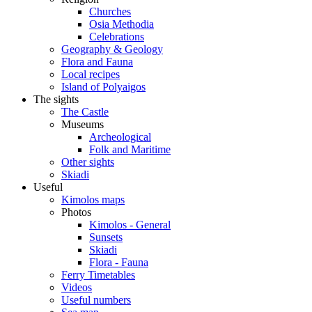
Churches
Osia Methodia
Celebrations
Geography & Geology
Flora and Fauna
Local recipes
Island of Polyaigos
The sights
The Castle
Museums
Archeological
Folk and Maritime
Other sights
Skiadi
Useful
Kimolos maps
Photos
Kimolos - General
Sunsets
Skiadi
Flora - Fauna
Ferry Timetables
Videos
Useful numbers