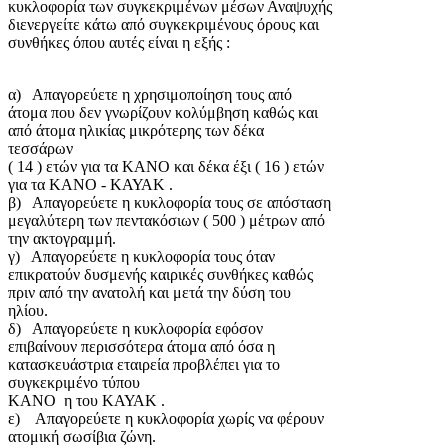
κυκλοφορία των συγκεκριμένων μέσων Αναψυχής
διενεργείτε κάτω από συγκεκριμένους όρους και
συνθήκες όπου αυτές είναι η εξής :
α) Απαγορεύετε η χρησιμοποίηση τους από
άτομα που δεν γνωρίζουν κολύμβηση καθώς και
από άτομα ηλικίας μικρότερης των δέκα
τεσσάρων
( 14 ) ετών για τα ΚΑΝΟ και δέκα έξι ( 16 ) ετών
για τα ΚΑΝΟ - ΚΑΥΑΚ .
β) Απαγορεύετε η κυκλοφορία τους σε απόσταση
μεγαλύτερη των πεντακόσιων ( 500 ) μέτρων από
την ακτογραμμή.
γ) Απαγορεύετε η κυκλοφορία τους όταν
επικρατούν δυσμενής καιρικές συνθήκες καθώς
πριν από την ανατολή και μετά την δύση του
ηλίου.
δ) Απαγορεύετε η κυκλοφορία εφόσον
επιβαίνουν περισσότερα άτομα από όσα η
κατασκευάστρια εταιρεία προβλέπει για το
συγκεκριμένο τύπου
ΚΑΝΟ η του ΚΑΥΑΚ .
ε) Απαγορεύετε η κυκλοφορία χωρίς να φέρουν
ατομική σωσίβια ζώνη.