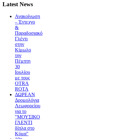
Latest News
Ανακοίνωση
– Έντεχνο
&
Παραδοσιακό
Γλέντι
στην
Κίμωλο
την
Πέμπτη
30
Ιουλίου
με τους
OTRA
ROTA
ΔΩΡΕΑΝ
Δρομολόγια
Λεωφορείου
για το
"ΜΟΥΣΙΚΟ
ΓΛΕΝΤΙ
δίπλα στο
Κύμα"