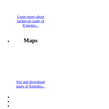
Learn more about
medieval castle of
Kimolos...
Maps
See and download
maps of Kimolos...