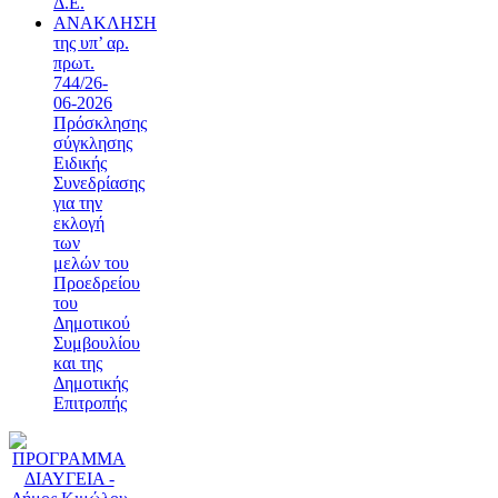
Δ.Ε.
ΑΝΑΚΛΗΣΗ
της υπ’ αρ.
πρωτ.
744/26-
06-2026
Πρόσκλησης
σύγκλησης
Ειδικής
Συνεδρίασης
για την
εκλογή
των
μελών του
Προεδρείου
του
Δημοτικού
Συμβουλίου
και της
Δημοτικής
Επιτροπής