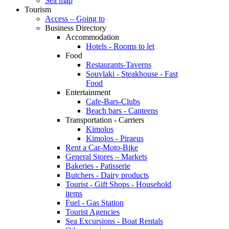
Sea map
Tourism
Access – Going to
Business Directory
Accommodation
Hotels - Rooms to let
Food
Restaurants-Taverns
Souvlaki - Steakhouse - Fast
Food
Entertainment
Cafe-Bars-Clubs
Beach bars - Canteens
Transportation - Carriers
Kimolos
Kimolos - Piraeus
Rent a Car-Moto-Bike
General Stores – Markets
Bakeries - Patisserie
Butchers - Dairy products
Tourist - Gift Shops - Household
items
Fuel - Gas Station
Tourist Agencies
Sea Excursions - Boat Rentals