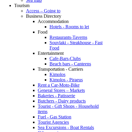
Sea map
Tourism
Access – Going to
Business Directory
Accommodation
Hotels - Rooms to let
Food
Restaurants-Taverns
Souvlaki - Steakhouse - Fast
Food
Entertainment
Cafe-Bars-Clubs
Beach bars - Canteens
Transportation - Carriers
Kimolos
Kimolos - Piraeus
Rent a Car-Moto-Bike
General Stores – Markets
Bakeries - Patisserie
Butchers - Dairy products
Tourist - Gift Shops - Household
items
Fuel - Gas Station
Tourist Agencies
Sea Excursions - Boat Rentals