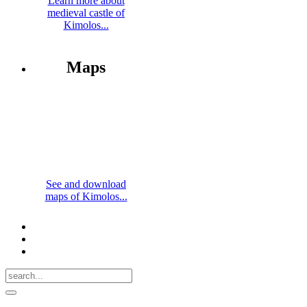
Learn more about
medieval castle of
Kimolos...
Maps
See and download
maps of Kimolos...