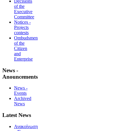
Decisions
of the
Executive
Committee
Notices -
Projects
contests
Ombudsmen
of the
Citizen
and
Enterprise
News -
Anouncements
News -
Events
Archived
News
Latest News
Ανακοίνωση