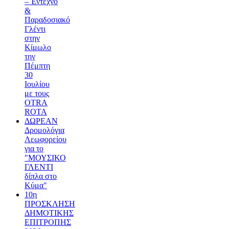
– Έντεχνο
&
Παραδοσιακό
Γλέντι
στην
Κίμωλο
την
Πέμπτη
30
Ιουλίου
με τους
OTRA
ROTA
ΔΩΡΕΑΝ
Δρομολόγια
Λεωφορείου
για το
"ΜΟΥΣΙΚΟ
ΓΛΕΝΤΙ
δίπλα στο
Κύμα"
10η
ΠΡΟΣΚΛΗΣΗ
ΔΗΜΟΤΙΚΗΣ
ΕΠΙΤΡΟΠΗΣ