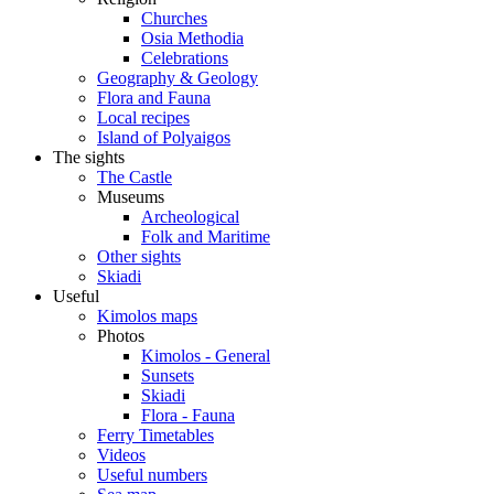
Churches
Osia Methodia
Celebrations
Geography & Geology
Flora and Fauna
Local recipes
Island of Polyaigos
The sights
The Castle
Museums
Archeological
Folk and Maritime
Other sights
Skiadi
Useful
Kimolos maps
Photos
Kimolos - General
Sunsets
Skiadi
Flora - Fauna
Ferry Timetables
Videos
Useful numbers