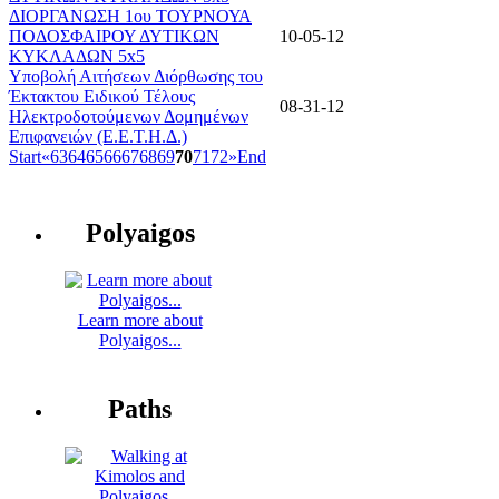
ΔΙΟΡΓΑΝΩΣΗ 1ου ΤΟΥΡΝΟΥΑ
ΠΟΔΟΣΦΑΙΡΟΥ ΔΥΤΙΚΩΝ
10-05-12
ΚΥΚΛΑΔΩΝ 5x5
Υποβολή Αιτήσεων Διόρθωσης του
Έκτακτου Ειδικού Τέλους
08-31-12
Ηλεκτροδοτούμενων Δομημένων
Επιφανειών (Ε.Ε.Τ.Η.Δ.)
Start
«
63
64
65
66
67
68
69
70
71
72
»
End
Polyaigos
Learn more about
Polyaigos...
Paths