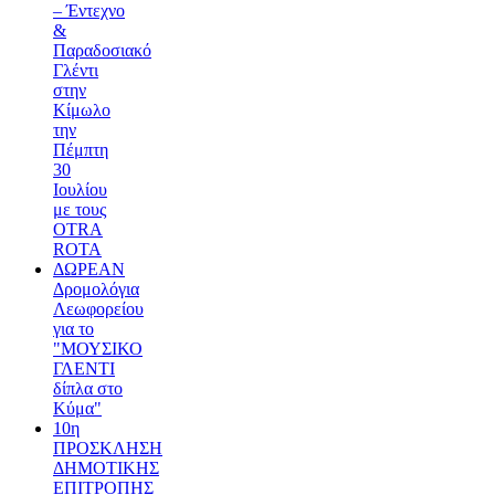
– Έντεχνο
&
Παραδοσιακό
Γλέντι
στην
Κίμωλο
την
Πέμπτη
30
Ιουλίου
με τους
OTRA
ROTA
ΔΩΡΕΑΝ
Δρομολόγια
Λεωφορείου
για το
"ΜΟΥΣΙΚΟ
ΓΛΕΝΤΙ
δίπλα στο
Κύμα"
10η
ΠΡΟΣΚΛΗΣΗ
ΔΗΜΟΤΙΚΗΣ
ΕΠΙΤΡΟΠΗΣ