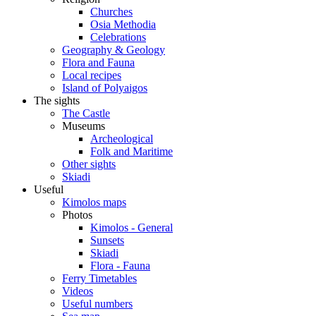
Churches
Osia Methodia
Celebrations
Geography & Geology
Flora and Fauna
Local recipes
Island of Polyaigos
The sights
The Castle
Museums
Archeological
Folk and Maritime
Other sights
Skiadi
Useful
Kimolos maps
Photos
Kimolos - General
Sunsets
Skiadi
Flora - Fauna
Ferry Timetables
Videos
Useful numbers