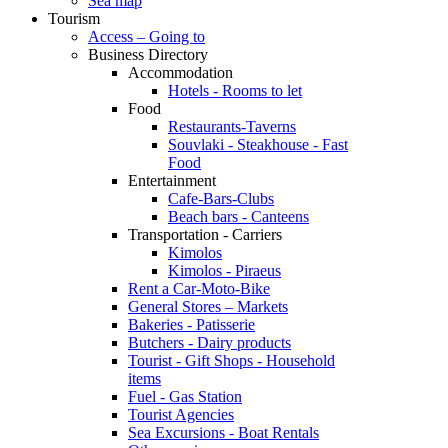
Sea map
Tourism
Access – Going to
Business Directory
Accommodation
Hotels - Rooms to let
Food
Restaurants-Taverns
Souvlaki - Steakhouse - Fast
Food
Entertainment
Cafe-Bars-Clubs
Beach bars - Canteens
Transportation - Carriers
Kimolos
Kimolos - Piraeus
Rent a Car-Moto-Bike
General Stores – Markets
Bakeries - Patisserie
Butchers - Dairy products
Tourist - Gift Shops - Household
items
Fuel - Gas Station
Tourist Agencies
Sea Excursions - Boat Rentals