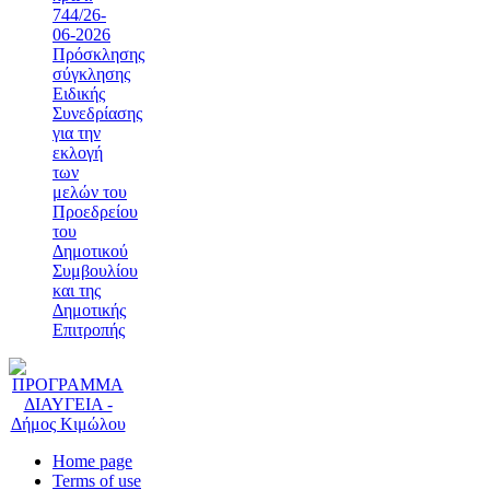
744/26-
06-2026
Πρόσκλησης
σύγκλησης
Ειδικής
Συνεδρίασης
για την
εκλογή
των
μελών του
Προεδρείου
του
Δημοτικού
Συμβουλίου
και της
Δημοτικής
Επιτροπής
Home page
Terms of use