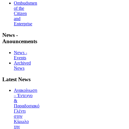
Ombudsmen
of the
Citizen
and
Enterprise
News -
Anouncements
News -
Events
Archived
News
Latest News
Ανακοίνωση
– Έντεχνο
&
Παραδοσιακό
Γλέντι
στην
Κίμωλο
την