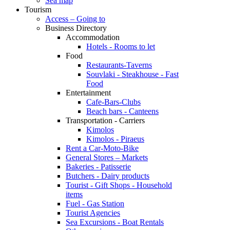
Sea map
Tourism
Access – Going to
Business Directory
Accommodation
Hotels - Rooms to let
Food
Restaurants-Taverns
Souvlaki - Steakhouse - Fast
Food
Entertainment
Cafe-Bars-Clubs
Beach bars - Canteens
Transportation - Carriers
Kimolos
Kimolos - Piraeus
Rent a Car-Moto-Bike
General Stores – Markets
Bakeries - Patisserie
Butchers - Dairy products
Tourist - Gift Shops - Household
items
Fuel - Gas Station
Tourist Agencies
Sea Excursions - Boat Rentals