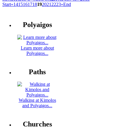
Start
«
14
15
16
17
18
19
20
21
22
23
»
End
Polyaigos
Learn more about
Polyaigos...
Paths
Walking at Kimolos
and Polyaigos...
Churches