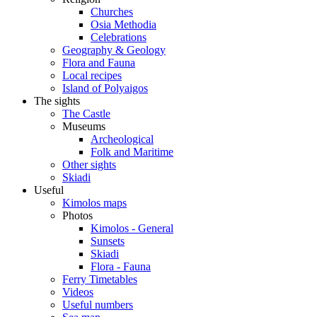
Churches
Osia Methodia
Celebrations
Geography & Geology
Flora and Fauna
Local recipes
Island of Polyaigos
The sights
The Castle
Museums
Archeological
Folk and Maritime
Other sights
Skiadi
Useful
Kimolos maps
Photos
Kimolos - General
Sunsets
Skiadi
Flora - Fauna
Ferry Timetables
Videos
Useful numbers