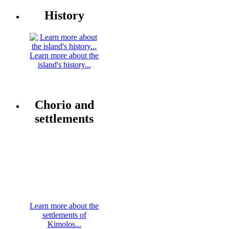
History
Learn more about the
island's history...
Chorio and
settlements
Learn more about the
settlements of
Kimolos...