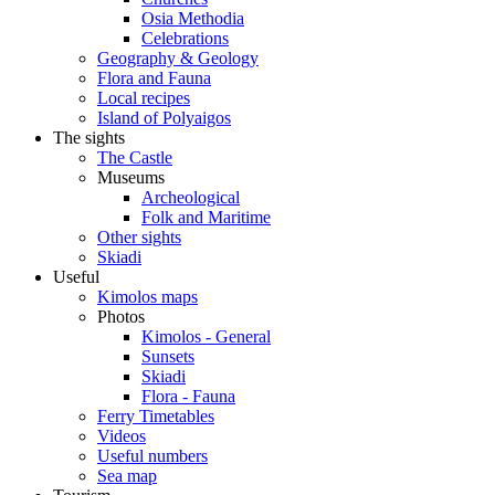
Osia Methodia
Celebrations
Geography & Geology
Flora and Fauna
Local recipes
Island of Polyaigos
The sights
The Castle
Museums
Archeological
Folk and Maritime
Other sights
Skiadi
Useful
Kimolos maps
Photos
Kimolos - General
Sunsets
Skiadi
Flora - Fauna
Ferry Timetables
Videos
Useful numbers
Sea map