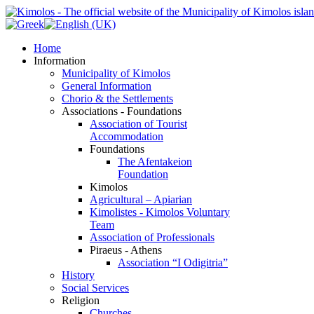
Home
Information
Municipality of Kimolos
General Information
Chorio & the Settlements
Associations - Foundations
Association of Tourist
Accommodation
Foundations
The Afentakeion
Foundation
Kimolos
Agricultural – Apiarian
Kimolistes - Kimolos Voluntary
Team
Association of Professionals
Piraeus - Athens
Association “I Odigitria”
History
Social Services
Religion
Churches