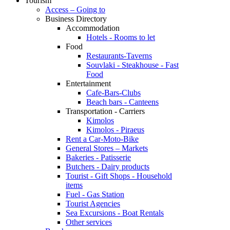
Tourism
Access – Going to
Business Directory
Accommodation
Hotels - Rooms to let
Food
Restaurants-Taverns
Souvlaki - Steakhouse - Fast
Food
Entertainment
Cafe-Bars-Clubs
Beach bars - Canteens
Transportation - Carriers
Kimolos
Kimolos - Piraeus
Rent a Car-Moto-Bike
General Stores – Markets
Bakeries - Patisserie
Butchers - Dairy products
Tourist - Gift Shops - Household
items
Fuel - Gas Station
Tourist Agencies
Sea Excursions - Boat Rentals
Other services