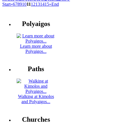
Start
«
6
7
8
9
10
11
12
13
14
15
»
End
Polyaigos
Learn more about
Polyaigos...
Paths
Walking at Kimolos
and Polyaigos...
Churches