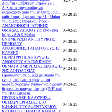
05-21-25
Διαβήτη - Επίσκεψη Ιατρών 29/5
Δηλώσεις συγκομιδής για
ελαιόκαρπο (από την 1η Οκτωβρίου
05-20-25
κάθε έτους μέχρι και την 31η Μαΐου
του αμέσως επόμενου έτους)
ΑΝΑΚΟΙΝΩΣΗ ΙΑΤΡΙΚΗΣ
ΟΜΑΔΑΣ ΑΙΓΑΙΟΥ για επίσκεψη
05-02-25
Ιατρών 8 & 9 Μαΐου
ΕΝΗΜΕΡΩΣΗ ΑΝΤΙΠΥΡΙΚΗΣ
04-30-25
ΠΕΡΙΟΔΟΥ
ΑΝΑΚΟΙΝΩΣΗ ΑΠΑΓΟΡΕΥΣΗΣ
04-30-25
ΚΑΥΣΗΣ
ΠΕΡΙΛΗΨΗ ΔΙΑΚΗΡΥΞΗΣ
04-25-25
ΑΝΟΙΚΤΟΥ ΔΙΑΓΩΝΙΣΜΟΥ
ΘΕΜΑΤΑ ΗΜΕΡΗΣΙΑΣ ΔΙΑΤΑΞΗΣ
04-24-25
2ΗΣ ΛΟΓΟΔΟΣΙΑΣ
Πρόσκληση σε ομιλία με σκοπό την
ενημέρωση για το πρόγραμμα
δωρεάν παροχών εγκύων και δωρεάν
04-24-25
θεραπειών υπογονιμότητας (IVF) από
την HOPEgenesis
ΠΡΟΣΚΛΗΣΗ ΚΑΛΥΨΗΣ 4
ΘΕΣΕΩΝ ΕΡΓΑΣΙΑΣ ΣΤΟ
04-16-25
Κ.Η.Φ.Η. ΤΟΥ ΑΦΕΝΤΑΚΕΙΟΥ
ΚΛΗΡΟΔΟΤΗΜΑΤΟΣ ΚΙΜΩΛΟΥ