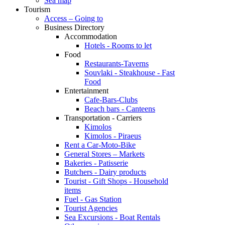
Sea map
Tourism
Access – Going to
Business Directory
Accommodation
Hotels - Rooms to let
Food
Restaurants-Taverns
Souvlaki - Steakhouse - Fast
Food
Entertainment
Cafe-Bars-Clubs
Beach bars - Canteens
Transportation - Carriers
Kimolos
Kimolos - Piraeus
Rent a Car-Moto-Bike
General Stores – Markets
Bakeries - Patisserie
Butchers - Dairy products
Tourist - Gift Shops - Household
items
Fuel - Gas Station
Tourist Agencies
Sea Excursions - Boat Rentals