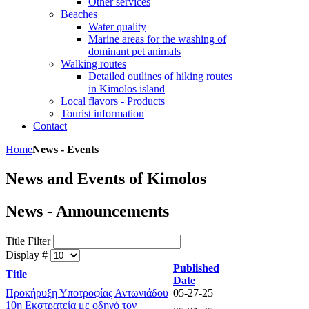
Other services
Beaches
Water quality
Marine areas for the washing of
dominant pet animals
Walking routes
Detailed outlines of hiking routes
in Kimolos island
Local flavors - Products
Tourist information
Contact
Home
News - Events
News and Events of Kimolos
News - Announcements
Title Filter
Display #
Published
Title
Date
Προκήρυξη Υποτροφίας Αντωνιάδου
05-27-25
10η Εκστρατεία με οδηγό τον