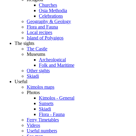
Churches
Osia Methodia
Celebrations
Geography & Geology
Flora and Fauna
Local recipes
Island of Polyaigos
The sights
The Castle
Museums
Archeological
Folk and Maritime
Other sights
Skiadi
Useful
Kimolos maps
Photos
Kimolos - General
Sunsets
Skiadi
Flora - Fauna
Ferry Timetables
Videos
Useful numbers