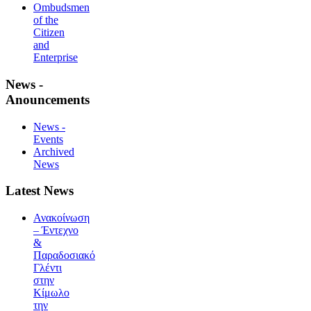
Ombudsmen
of the
Citizen
and
Enterprise
News -
Anouncements
News -
Events
Archived
News
Latest News
Ανακοίνωση
– Έντεχνο
&
Παραδοσιακό
Γλέντι
στην
Κίμωλο
την