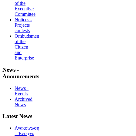
of the
Executive
Committee
Notices -
Projects
contests
Ombudsmen
of the
Citizen
and
Enterprise
News -
Anouncements
News -
Events
Archived
News
Latest News
Ανακοίνωση
– Έντεχνο