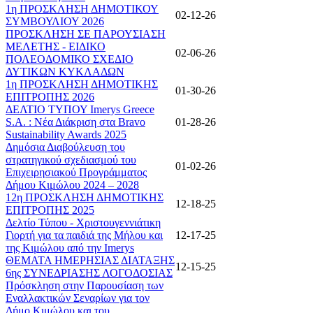
1η ΠΡΟΣΚΛΗΣΗ ΔΗΜΟΤΙΚΟΥ
02-12-26
ΣΥΜΒΟΥΛΙΟΥ 2026
ΠΡΟΣΚΛΗΣΗ ΣΕ ΠΑΡΟΥΣΙΑΣΗ
ΜΕΛΕΤΗΣ - ΕΙΔΙΚΟ
02-06-26
ΠΟΛΕΟΔΟΜΙΚΟ ΣΧΕΔΙΟ
ΔΥΤΙΚΩΝ ΚΥΚΛΑΔΩΝ
1η ΠΡΟΣΚΛΗΣΗ ΔΗΜΟΤΙΚΗΣ
01-30-26
ΕΠΙΤΡΟΠΗΣ 2026
ΔΕΛΤΙΟ ΤΥΠΟΥ Imerys Greece
S.A. : Νέα Διάκριση στα Bravo
01-28-26
Sustainability Awards 2025
Δημόσια Διαβούλευση του
στρατηγικού σχεδιασμού του
01-02-26
Επιχειρησιακού Προγράμματος
Δήμου Κιμώλου 2024 – 2028
12η ΠΡΟΣΚΛΗΣΗ ΔΗΜΟΤΙΚΗΣ
12-18-25
ΕΠΙΤΡΟΠΗΣ 2025
Δελτίο Τύπου - Χριστουγεννιάτικη
Γιορτή για τα παιδιά της Μήλου και
12-17-25
της Κιμώλου από την Imerys
ΘΕΜΑΤΑ ΗΜΕΡΗΣΙΑΣ ΔΙΑΤΑΞΗΣ
12-15-25
6ης ΣΥΝΕΔΡΙΑΣΗΣ ΛΟΓΟΔΟΣΙΑΣ
Πρόσκληση στην Παρουσίαση των
Εναλλακτικών Σεναρίων για τον
Δήμο Κιμώλου και του