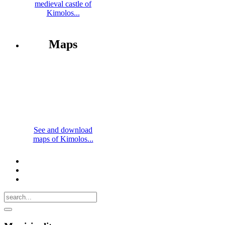
medieval castle of
Kimolos...
Maps
See and download
maps of Kimolos...