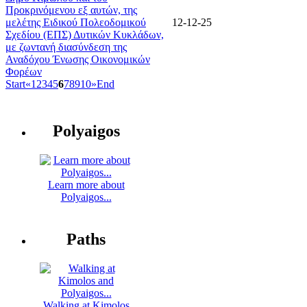
Προκρινόμενου εξ αυτών, της
μελέτης Ειδικού Πολεοδομικού
12-12-25
Σχεδίου (ΕΠΣ) Δυτικών Κυκλάδων,
με ζωντανή διασύνδεση της
Αναδόχου Ένωσης Οικονομικών
Φορέων
Start
«
1
2
3
4
5
6
7
8
9
10
»
End
Polyaigos
Learn more about
Polyaigos...
Paths
Walking at Kimolos