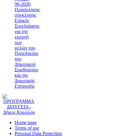
06-2026
Πρόσκλησης
σύγκλησης
Ειδικής
Συνεδρίασης
για την
εκλογή
των
μελών του
Προεδρείου
του
Δημοτικού
Συμβουλίου
και της
Δημοτικής
Επιτροπής
Home page
Terms of use
Personal Data Protection