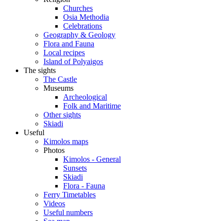
Churches
Osia Methodia
Celebrations
Geography & Geology
Flora and Fauna
Local recipes
Island of Polyaigos
The sights
The Castle
Museums
Archeological
Folk and Maritime
Other sights
Skiadi
Useful
Kimolos maps
Photos
Kimolos - General
Sunsets
Skiadi
Flora - Fauna
Ferry Timetables
Videos
Useful numbers