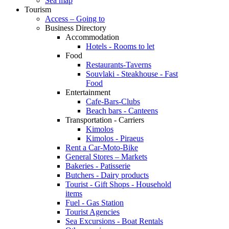
Sea map
Tourism
Access – Going to
Business Directory
Accommodation
Hotels - Rooms to let
Food
Restaurants-Taverns
Souvlaki - Steakhouse - Fast
Food
Entertainment
Cafe-Bars-Clubs
Beach bars - Canteens
Transportation - Carriers
Kimolos
Kimolos - Piraeus
Rent a Car-Moto-Bike
General Stores – Markets
Bakeries - Patisserie
Butchers - Dairy products
Tourist - Gift Shops - Household
items
Fuel - Gas Station
Tourist Agencies
Sea Excursions - Boat Rentals