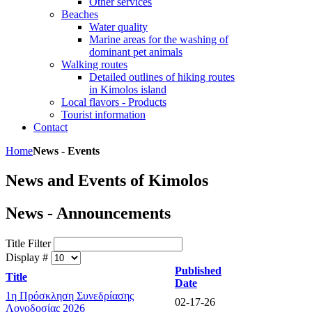
Other services
Beaches
Water quality
Marine areas for the washing of
dominant pet animals
Walking routes
Detailed outlines of hiking routes
in Kimolos island
Local flavors - Products
Tourist information
Contact
Home
News - Events
News and Events of Kimolos
News - Announcements
Title Filter
Display #
Published
Title
Date
1η Πρόσκληση Συνεδρίασης
02-17-26
Λογοδοσίας 2026