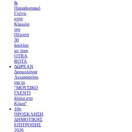
&
Παραδοσιακό
Γλέντι
στην
Κίμωλο
την
Πέμπτη
30
Ιουλίου
με τους
OTRA
ROTA
ΔΩΡΕΑΝ
Δρομολόγια
Λεωφορείου
για το
"ΜΟΥΣΙΚΟ
ΓΛΕΝΤΙ
δίπλα στο
Κύμα"
10η
ΠΡΟΣΚΛΗΣΗ
ΔΗΜΟΤΙΚΗΣ
ΕΠΙΤΡΟΠΗΣ
2026