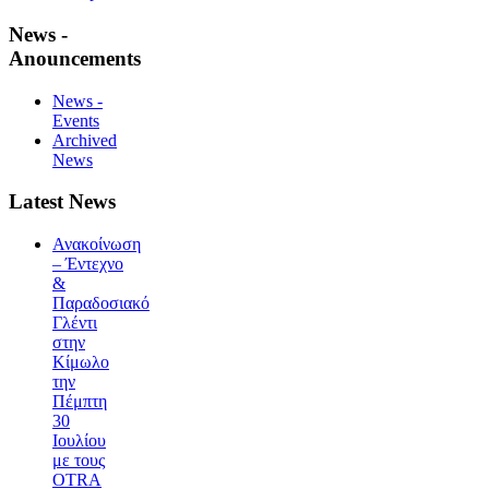
News -
Anouncements
News -
Events
Archived
News
Latest News
Ανακοίνωση
– Έντεχνο
&
Παραδοσιακό
Γλέντι
στην
Κίμωλο
την
Πέμπτη
30
Ιουλίου
με τους
OTRA