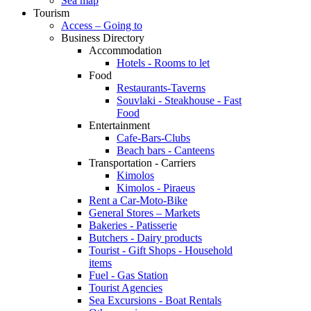
Sea map
Tourism
Access – Going to
Business Directory
Accommodation
Hotels - Rooms to let
Food
Restaurants-Taverns
Souvlaki - Steakhouse - Fast
Food
Entertainment
Cafe-Bars-Clubs
Beach bars - Canteens
Transportation - Carriers
Kimolos
Kimolos - Piraeus
Rent a Car-Moto-Bike
General Stores – Markets
Bakeries - Patisserie
Butchers - Dairy products
Tourist - Gift Shops - Household
items
Fuel - Gas Station
Tourist Agencies
Sea Excursions - Boat Rentals