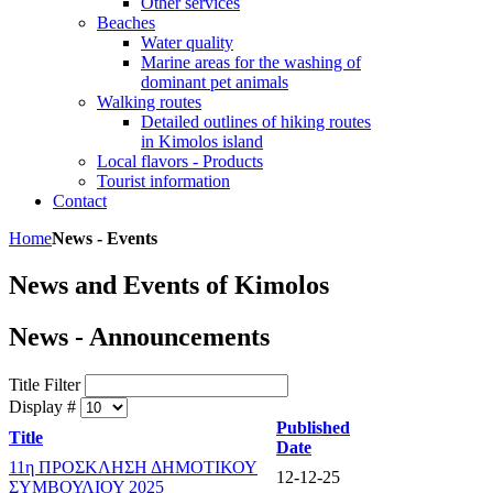
Other services
Beaches
Water quality
Marine areas for the washing of
dominant pet animals
Walking routes
Detailed outlines of hiking routes
in Kimolos island
Local flavors - Products
Tourist information
Contact
Home
News - Events
News and Events of Kimolos
News - Announcements
Title Filter
Display #
Published
Title
Date
11η ΠΡΟΣΚΛΗΣΗ ΔΗΜΟΤΙΚΟΥ
12-12-25
ΣΥΜΒΟΥΛΙΟΥ 2025