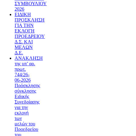
ΣΥΜΒΟΥΛΙΟΥ
2026
ΕΙΔΙΚΗ
ΠΡΟΣΚΛΗΣΗ
ΓΙΑ ΤΗΝ
ΕΚΛΟΓΗ
ΠΡΟΕΔΡΕΙΟΥ
Δ.Σ. ΚΑΙ
ΜΕΛΩΝ
Δ.Ε.
ΑΝΑΚΛΗΣΗ
της υπ’ αρ.
πρωτ.
744/26-
06-2026
Πρόσκλησης
σύγκλησης
Ειδικής
Συνεδρίασης
για την
εκλογή
των
μελών του
Προεδρείου
του