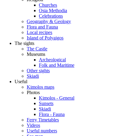
Churches
Osia Methodia
Celebrations
Geography & Geology
Flora and Fauna
Local recipes
Island of Polyaigos
The sights
The Castle
Museums
Archeological
Folk and Maritime
Other sights
Skiadi
Useful
Kimolos maps
Photos
Kimolos - General
Sunsets
Skiadi
Flora - Fauna
Ferry Timetables
Videos
Useful numbers