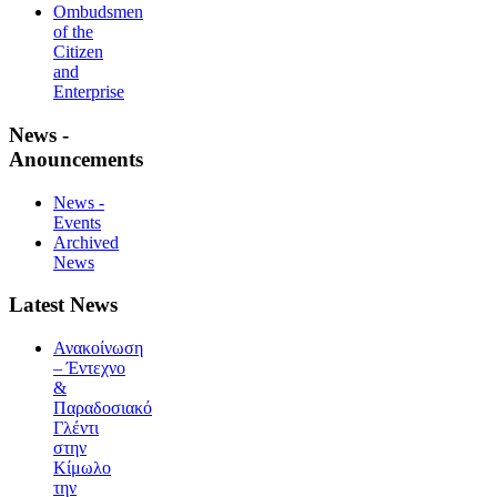
Ombudsmen
of the
Citizen
and
Enterprise
News -
Anouncements
News -
Events
Archived
News
Latest News
Ανακοίνωση
– Έντεχνο
&
Παραδοσιακό
Γλέντι
στην
Κίμωλο
την