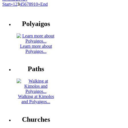
Start
«
1
2
3
4
5
6
7
8
9
10
»
End
Polyaigos
Learn more about
Polyaigos...
Paths
Walking at Kimolos
and Polyaigos...
Churches