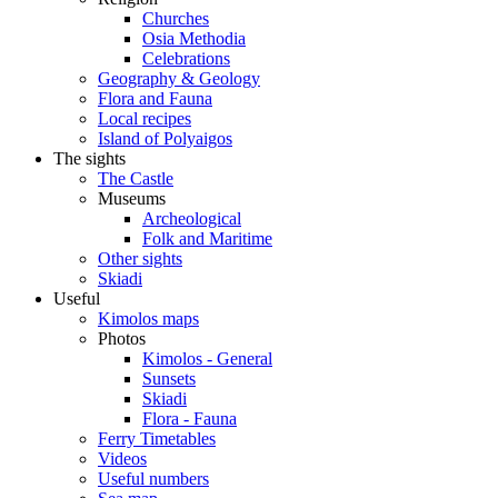
Churches
Osia Methodia
Celebrations
Geography & Geology
Flora and Fauna
Local recipes
Island of Polyaigos
The sights
The Castle
Museums
Archeological
Folk and Maritime
Other sights
Skiadi
Useful
Kimolos maps
Photos
Kimolos - General
Sunsets
Skiadi
Flora - Fauna
Ferry Timetables
Videos
Useful numbers