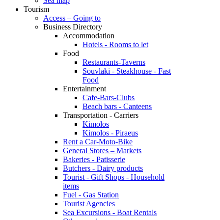
Sea map
Tourism
Access – Going to
Business Directory
Accommodation
Hotels - Rooms to let
Food
Restaurants-Taverns
Souvlaki - Steakhouse - Fast
Food
Entertainment
Cafe-Bars-Clubs
Beach bars - Canteens
Transportation - Carriers
Kimolos
Kimolos - Piraeus
Rent a Car-Moto-Bike
General Stores – Markets
Bakeries - Patisserie
Butchers - Dairy products
Tourist - Gift Shops - Household
items
Fuel - Gas Station
Tourist Agencies
Sea Excursions - Boat Rentals