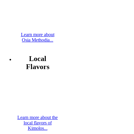
Learn more about
Osia Methodia...
Local
Flavors
Learn more about the
local flavors of
Kimolos...