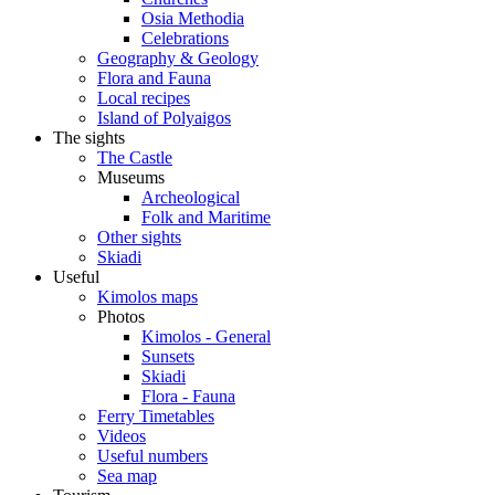
Osia Methodia
Celebrations
Geography & Geology
Flora and Fauna
Local recipes
Island of Polyaigos
The sights
The Castle
Museums
Archeological
Folk and Maritime
Other sights
Skiadi
Useful
Kimolos maps
Photos
Kimolos - General
Sunsets
Skiadi
Flora - Fauna
Ferry Timetables
Videos
Useful numbers
Sea map