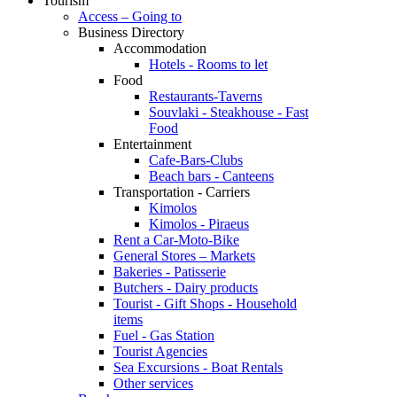
Tourism
Access – Going to
Business Directory
Accommodation
Hotels - Rooms to let
Food
Restaurants-Taverns
Souvlaki - Steakhouse - Fast
Food
Entertainment
Cafe-Bars-Clubs
Beach bars - Canteens
Transportation - Carriers
Kimolos
Kimolos - Piraeus
Rent a Car-Moto-Bike
General Stores – Markets
Bakeries - Patisserie
Butchers - Dairy products
Tourist - Gift Shops - Household
items
Fuel - Gas Station
Tourist Agencies
Sea Excursions - Boat Rentals
Other services