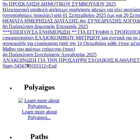
9η ΠΡΟΣΚΛΗΣΗ ΔΗΜΟΤΙΚΟΥ ΣΥΜΒΟΥΛΙΟΥ 2025
Ηλεκτρονική υποβολή αιτήσεων χορήγησης αδειών για νέες φυτεύσε
(οινοποιήσιμες ποικιλίες) από 01 Σεπτεμβρίου 2025 έως και 20 Σεπ
ΘΕΜΑΤΑ ΗΜΕΡΗΣΙΑΣ ΔΙΑΤΑΞΗΣ 4ης ΣΥΝΕΔΡΙΑΣΗΣ ΛΟΓΟΔ
8η Πρόσκληση Δημοτικής Επιτροπής 2025
***ΕΠΕΙΓΟΥΣΑ ΕΝΗΜΕΡΩΣΗ ** ΓΙΑ ΕΓΓΡΑΦΗ ή ΤΡΟΠΟΠΟΙ
επικαιροποίηση ΕΛΑΙΟΚΟΜΙΚΟΥ ΜΗΤΡΩΟΥ και σχετικά για τις 
συγκομιδής για ελαιόκαρπο (από την 1η Οκτωβρίου κάθε έτους μέχρι
Μαΐου του αμέσως επόμενου έτους)
4η Πρόσκληση Συνεδρίασης Λογοδοσίας 2025
ΑΝΑΚΟΙΝΩΣΗ ΓΙΑ ΤΗΝ ΠΡΟΣΛΗΨΗ ΣΧΟΛΙΚΗΣ ΚΑΘΑΡΙΣΤΡΙ
Start
«
3
4
5
6
7
8
9
10
11
12
»
End
Polyaigos
Learn more about
Polyaigos...
Paths