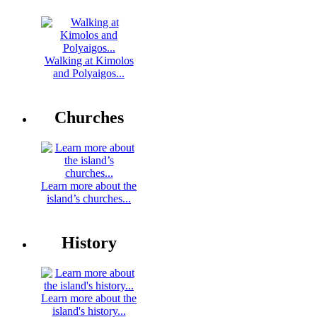
Walking at Kimolos
and Polyaigos...
Churches
Learn more about the
island’s churches...
History
Learn more about the
island's history...