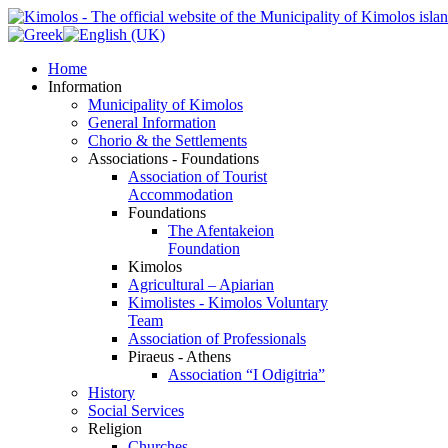
Home
Information
Municipality of Kimolos
General Information
Chorio & the Settlements
Associations - Foundations
Association of Tourist
Accommodation
Foundations
The Afentakeion
Foundation
Kimolos
Agricultural – Apiarian
Kimolistes - Kimolos Voluntary
Team
Association of Professionals
Piraeus - Athens
Association “I Odigitria”
History
Social Services
Religion
Churches