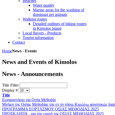
Beaches
Water quality
Marine areas for the washing of
dominant pet animals
Walking routes
Detailed outlines of hiking routes
in Kimolos island
Local flavors - Products
Tourist information
Contact
Home
News - Events
News and Events of Kimolos
News - Announcements
Title Filter
Display #
Title
Ευχαριστήριο για Οσία Μεθοδία
Μνήμη της Οσίας Μεθοδίας της εν τη νήσω Κιμώλω ασκητικώς δια
ΠΡΟΓΡΑΜΜΑ ΕΟΡΤΑΣΜΟΥ ΟΣΙΑΣ ΜΕΘΟΔΙΑΣ 2025
ΠΡΟΣΚΛΗΣΗ - για την εορτή της ΟΣΙΑΣ ΜΕΘΟΔΙΑΣ 2025